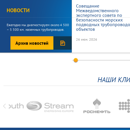
Совещание
НОВОСТИ
Межведомственного
экспертного совета по
безопасности морских
подводных трубопроводо
Ежегодно мы диагностируем около 4 500
объектов
– 5 500 км. наземных трубопроводов.
26 июн. 2026
Архив новостей
Морской нефтегазовой
инфраструктуре –
эффективную государств
систему безопасности
НАШИ КЛИ
07 окт. 2025